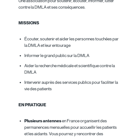
Une association pour soutenir, écouter, informer, lutter
contre la DMLA et ses conséquences.
MISSIONS
Écouter, soutenir et aider les personnes touchées par
la DMLA et leur entourage
Informer le grand public sur la DMLA
Aider la recherche médicale et scientifique contre la
DMLA
Intervenir auprès des services publics pour faciliter la
vie des patients
EN PRATIQUE
Plusieurs antennes
en France organisent des
permanences mensuelles pour accueillir les patients
et les aidants. Vous pourrez y rencontrer des