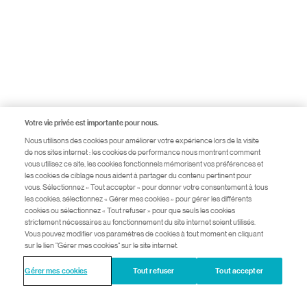
Votre vie privée est importante pour nous.
Nous utilisons des cookies pour améliorer votre expérience lors de la visite
de nos sites internet : les cookies de performance nous montrent comment
vous utilisez ce site, les cookies fonctionnels mémorisent vos préférences et
les cookies de ciblage nous aident à partager du contenu pertinent pour
vous. Sélectionnez « Tout accepter » pour donner votre consentement à tous
les cookies, sélectionnez « Gérer mes cookies » pour gérer les différents
cookies ou sélectionnez « Tout refuser » pour que seuls les cookies
strictement nécessaires au fonctionnement du site internet soient utilisés.
Vous pouvez modifier vos paramètres de cookies à tout moment en cliquant
sur le lien "Gérer mes cookies" sur le site internet.
Gérer mes cookies
Tout refuser
Tout accepter
© 2026 Novartis Pharma SAS
218163 - Juin 2022
Ce site est destiné à un public en France.