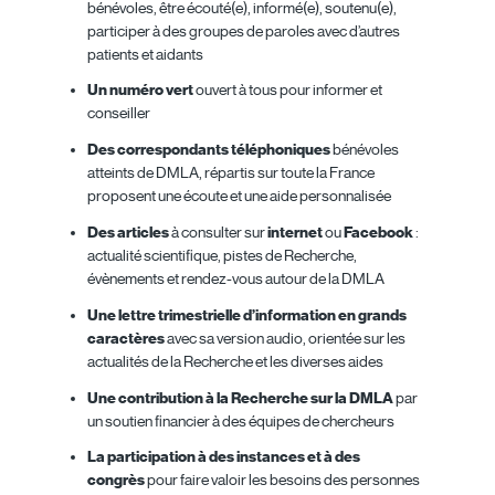
bénévoles, être écouté(e), informé(e), soutenu(e),
participer à des groupes de paroles avec d’autres
patients et aidants
Un numéro vert
ouvert à tous pour informer et
conseiller
Des correspondants téléphoniques
bénévoles
atteints de DMLA, répartis sur toute la France
proposent une écoute et une aide personnalisée
Des articles
à consulter sur
internet
ou
Facebook
:
actualité scientifique, pistes de Recherche,
évènements et rendez-vous autour de la DMLA
Une lettre trimestrielle d’information en grands
caractères
avec sa version audio, orientée sur les
actualités de la Recherche et les diverses aides
Une contribution à la Recherche sur la DMLA
par
un soutien financier à des équipes de chercheurs
La participation à des instances et à des
congrès
pour faire valoir les besoins des personnes