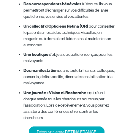
Des correspondants bénévoles
à l’écoute. Ils vous
permettront d’échanger sur vos difficultés de la vie
quotidienne, vos envies et vos attentes
Un collectif d’Opticiens Retina (OR)
pour conseiller
le patient sur les aides techniques visuelles, en
magasin ou à domicile et l’aider ainsi à maintenir son
autonomie
Une boutique
d’objets du quotidien conçus pour les
malvoyants
Des manifestations
dans toute la France : colloques,
concerts, défis sportifs, dîners de sensibilisation à la
malvoyance…
Une journée « Vision et Recherche »
qui réunit
chaque année tous les chercheurs soutenus par
l’association. Lors de cet évènement, vous pourrez
assister à des conférences et rencontrer les
chercheurs
Découvrir le site RETINA FRANCE