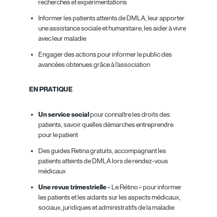
recherches et expérimentations
Informer les patients atteints de DMLA, leur apporter
une assistance sociale et humanitaire, les aider à vivre
avec leur maladie
Engager des actions pour informer le public des
avancées obtenues grâce à l’association
EN PRATIQUE
Un service social
pour connaître les droits des
patients, savoir quelles démarches entreprendre
pour le patient
Des guides Retina gratuits, accompagnant les
patients atteints de DMLA lors de rendez-vous
médicaux
Une revue trimestrielle
« Le Rétino » pour informer
les patients et les aidants sur les aspects médicaux,
sociaux, juridiques et administratifs de la maladie