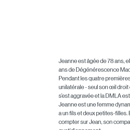
Jeanne est âgée de 78 ans, ell
ans de Dégénérescence Macul
Pendant les quatre première
unilatérale - seul son œil droit 
s’est aggravée et la DMLA est
Jeanne est une femme dynamiq
a un fils et deux petites-filles. 
compter sur Jean, son compag