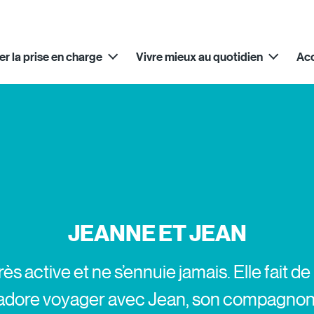
Aller au contenu principal
er la prise en charge
Vivre mieux au quotidien
Ac
JEANNE ET JEAN
ès active et ne s’ennuie jamais. Elle fait
t adore voyager avec Jean, son compagnon q