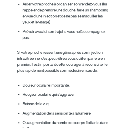
Aider votre proche à organiser son rendez-vous (lui
rappeler de prendre une douche, faire un shampoing
en vue d’une injection et de ne pas se maquiller les
yeux et le visage)
Prévoir avec lui son trajet si vous ne l’accompagnez
pas.
Si votre proche ressent une gêne après son injection
intravitréenne, c’est peut-être à vous qu’il en parlera en
premier. Il est important de l’encourager à reconsulter le
plus rapidement possible son médecin en cas de :
Douleur oculaire importante,
Rougeur oculaire qui s’aggrave,
Baisse de la vue,
Augmentation de la sensibilité à la lumière,
Ou augmentation du nombre de corps flottants dans