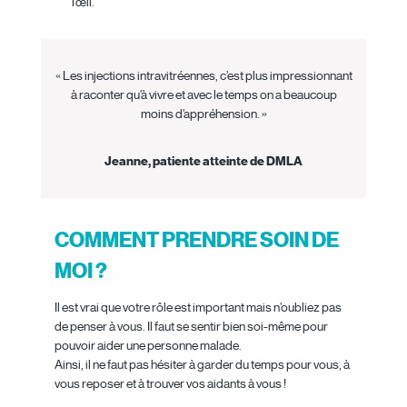
l’œil.
« Les injections intravitréennes, c’est plus impressionnant
à raconter qu’à vivre et avec le temps on a beaucoup
moins d’appréhension. »
Jeanne, patiente atteinte de DMLA
COMMENT PRENDRE SOIN DE
MOI ?
Il est vrai que votre rôle est important mais n’oubliez pas
de penser à vous. Il faut se sentir bien soi-même pour
pouvoir aider une personne malade.
Ainsi, il ne faut pas hésiter à garder du temps pour vous, à
vous reposer et à trouver vos aidants à vous !