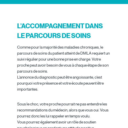
L’ACCOMPAGNEMENT DANS
LE PARCOURS DE SOINS
Comme pour la majorité des maladies chroniques, le
parcours de soins du patient atteint de DMLA requiert un
suivi régulier pour une bonne prise en charge. Votre
proche peut avoir besoin de vous à chaque étape de son
parcours de soins.
L’annonce du diagnostic peut être angoissante, c’est
pourquoi votre présence et votre écoute peuvent être
importantes.
Sous le choc, votre proche pourrait ne pas entendre les
recommandations du médecin, alors que vous oui. Vous
pourrez donc les lui rappeler en temps voulu.
Vous pourrez également avoir un rôle de soutien
psychologique en gardant une attitude positive.