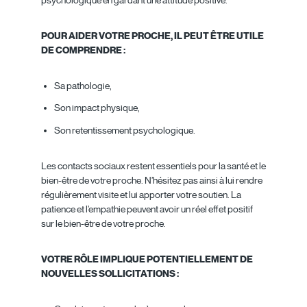
POUR AIDER VOTRE PROCHE, IL PEUT ÊTRE UTILE
DE COMPRENDRE :
Sa pathologie,
Son impact physique,
Son retentissement psychologique.
Les contacts sociaux restent essentiels pour la santé et le
bien-être de votre proche. N’hésitez pas ainsi à lui rendre
régulièrement visite et lui apporter votre soutien. La
patience et l’empathie peuvent avoir un réel effet positif
sur le bien-être de votre proche.
VOTRE RÔLE IMPLIQUE POTENTIELLEMENT DE
NOUVELLES SOLLICITATIONS :