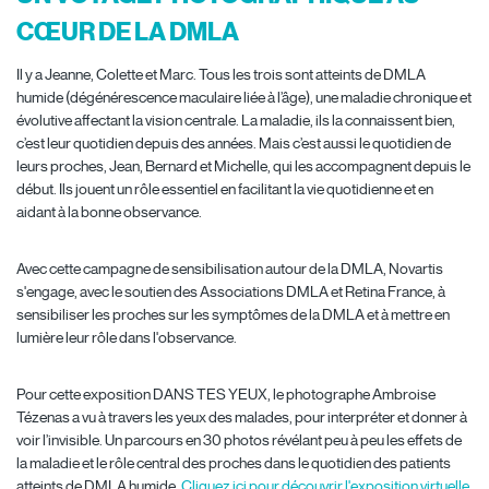
CŒUR DE LA DMLA
Il y a Jeanne, Colette et Marc. Tous les trois sont atteints de DMLA
humide (dégénérescence maculaire liée à l’âge), une maladie chronique et
évolutive affectant la vision centrale. La maladie, ils la connaissent bien,
c’est leur quotidien depuis des années. Mais c’est aussi le quotidien de
leurs proches, Jean, Bernard et Michelle, qui les accompagnent depuis le
début. Ils jouent un rôle essentiel en facilitant la vie quotidienne et en
aidant à la bonne observance.
Avec cette campagne de sensibilisation autour de la DMLA, Novartis
s'engage, avec le soutien des Associations DMLA et Retina France, à
sensibiliser les proches sur les symptômes de la DMLA et à mettre en
lumière leur rôle dans l'observance.
Pour cette exposition DANS TES YEUX, le photographe Ambroise
Tézenas a vu à travers les yeux des malades, pour interpréter et donner à
voir l’invisible. Un parcours en 30 photos révélant peu à peu les effets de
la maladie et le rôle central des proches dans le quotidien des patients
atteints de DMLA humide.
Cliquez ici pour découvrir l'exposition virtuelle
.