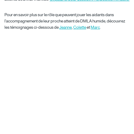
Pour en savoir plus sur le rôle que peuvent jouer les aidants dans
l'accompagnement de leur proche atteint de DMLA humide, découvrez
les témoignages ci-dessous de
Jeanne
,
Colette
et
Marc
.