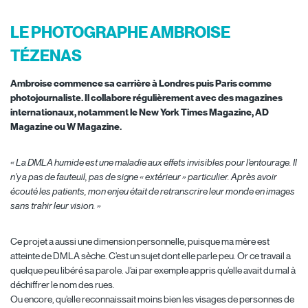
LE PHOTOGRAPHE AMBROISE
TÉZENAS
Ambroise commence sa carrière à Londres puis Paris comme
photojournaliste. Il collabore régulièrement avec des magazines
internationaux, notamment le New York Times Magazine, AD
Magazine ou W Magazine.
« La DMLA humide est une maladie aux effets invisibles pour l’entourage. Il
n’y a pas de fauteuil, pas de signe « extérieur » particulier. Après avoir
écouté les patients, mon enjeu était de retranscrire leur monde en images
sans trahir leur vision. »
Ce projet a aussi une dimension personnelle, puisque ma mère est
atteinte de DMLA sèche. C’est un sujet dont elle parle peu. Or ce travail a
quelque peu libéré sa parole. J’ai par exemple appris qu’elle avait du mal à
déchiffrer le nom des rues.
Ou encore, qu’elle reconnaissait moins bien les visages de personnes de