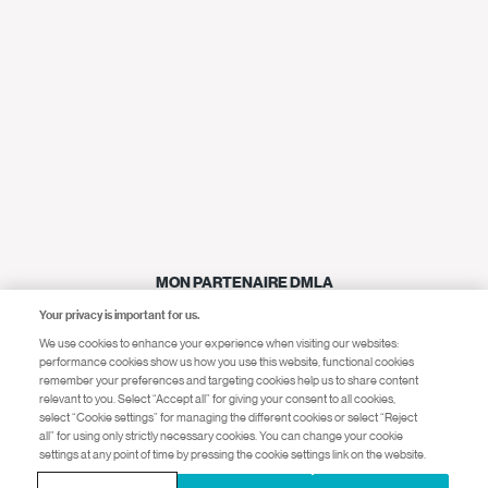
MON PARTENAIRE DMLA
Your privacy is important for us.
Le livret pour accompagner et suivre votre DMLA.
We use cookies to enhance your experience when visiting our websites:
performance cookies show us how you use this website, functional cookies
remember your preferences and targeting cookies help us to share content
Télécharger le livret
relevant to you. Select “Accept all” for giving your consent to all cookies,
select “Cookie settings” for managing the different cookies or select “Reject
all” for using only strictly necessary cookies. You can change your cookie
settings at any point of time by pressing the cookie settings link on the website.