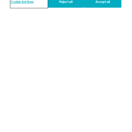
Cookie Settings
Reject all
Accept all
Legal
A propos de Novartis
Conditions d'utilisation
Contact
Informations sur vos données personnelles
Cookie Settings