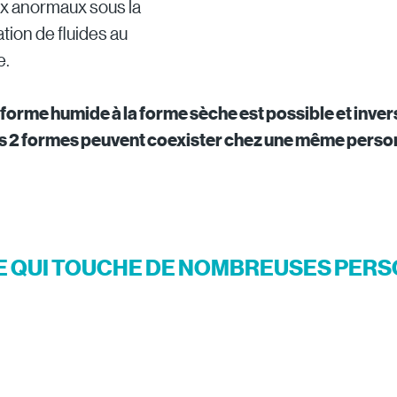
ux anormaux sous la
tion de fluides au
e.
 forme humide à la forme sèche est possible et inve
s 2 formes peuvent coexister chez une même perso
E QUI TOUCHE DE NOMBREUSES PER