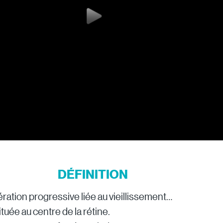
DÉFINITION
tération progressive liée au vieillissement…
tuée au centre de la rétine.