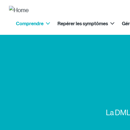
Site Logo
Main menu 2022
Comprendre
Repérer les symptômes
Gér
La DMLA