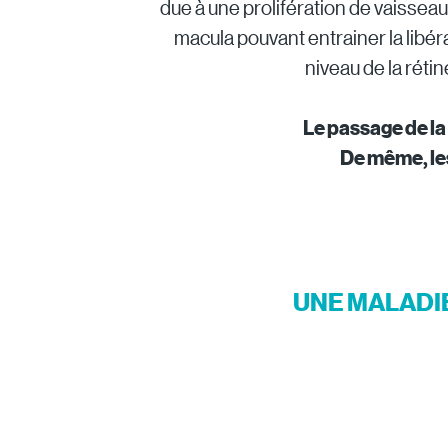
due à une prolifération de vaissea
macula pouvant entrainer la libéra
niveau de la rétin
Le passage de la
De même, le
UNE MALADI