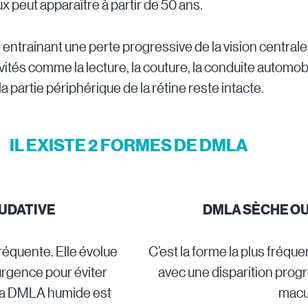
 peut apparaître à partir de 50 ans.
trainant une perte progressive de la vision centrale, 
vités comme la lecture, la couture, la conduite automobi
partie périphérique de la rétine reste intacte.
IL EXISTE 2 FORMES DE DMLA
UDATIVE
DMLA SÈ
CHE O
équente. Elle évolue
C’est la forme la plus fréqu
 urgence pour éviter
avec une disparition progr
La DMLA humide est
macu